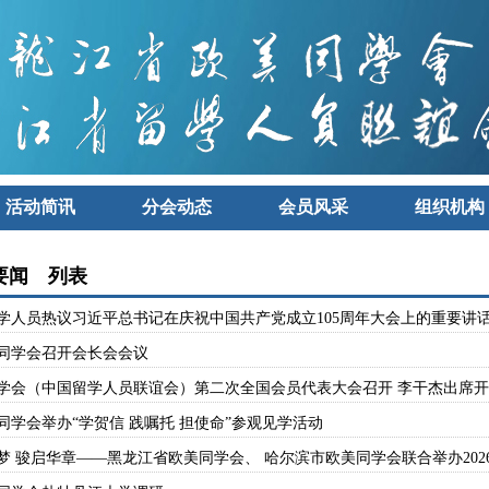
活动简讯
分会动态
会员风采
组织机构
要闻 列表
学人员热议习近平总书记在庆祝中国共产党成立105周年大会上的重要讲
同学会召开会长会会议
学会（中国留学人员联谊会）第二次全国会员代表大会召开 李干杰出席
同学会举办“学贺信 践嘱托 担使命”参观见学活动
梦 骏启华章——黑龙江省欧美同学会、 哈尔滨市欧美同学会联合举办202